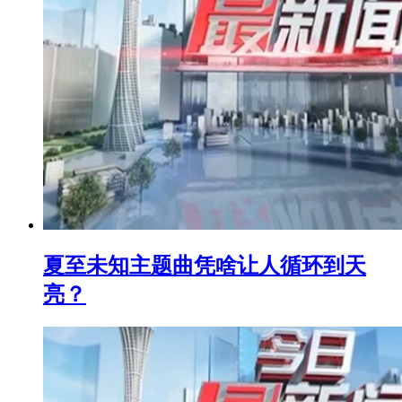
夏至未知主题曲凭啥让人循环到天
亮？