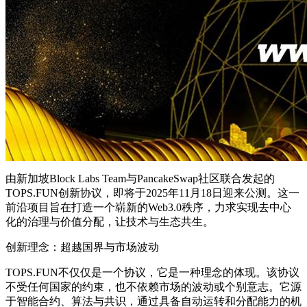
由新加坡Block Labs Team与PancakeSwap社区联合发起的
TOPS.FUN创新协议，即将于2025年11月18日迎来公测。这一
前沿项目旨在打造一个崭新的Web3.0秩序，力求实现去中心
化的治理与价值分配，让技术与生态共生。
创新理念：超越国界与市场波动
TOPS.FUN不仅仅是一个协议，它是一种理念的体现。该协议
不受任何国家的约束，也不依赖市场的波动或个别意志。它源
于智能合约、算法与共识，通过具备自动运转和分配能力的机