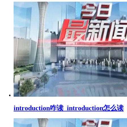
introduction咋读_introduction怎么读