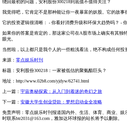
绕回最初的问题，安利股份300218到底值不值得关注？
我觉得吧，它肯定不是那种能让你一夜暴富的妖股。它的故事
它的投资逻辑很清晰： - 你看好消费升级和环保大趋势吗？ 
如果你的答案是肯定的，那这家公司在A股市场上确实有其独
眼光。
当然啦，以上都只是我个人的一些粗浅看法，绝不构成任何投
来源：
零点娱乐时刊
标题：安利股份300218：一家被低估的聚氨酯巨头？
地址：http://www.02b8.com/yjdyw/62741.html
上一篇：
宇宙奥秘探索：从入门到着迷的奇幻之旅
下一篇：
安徽大学生创业贷款：梦想启动金全攻略
免责声明：零点娱乐时刊报道国内外、生活、体育、商业、娱
时联系btr2031@163.com，雅加达环球报的站长将予以删除。