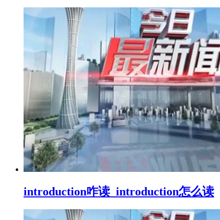
introduction咋读_introduction怎么读