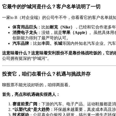
它最牛的护城河是什么？客户名单说明了一切
一家to B（对企业端）的公司牛不牛，你看看它的客户名单就
体育用品巨头
：比如
耐克（Nike）
，已经和它合作老多年
消费电子龙头
：没错，就是
苹果（Apple）
。虽然具体用
创新能力得到了最严苛的认可。
汽车品牌
：比如
丰田、长城
等国内外知名汽车企业。汽车
这意味着什么？这意味着安利股份不是靠价格战吃饭的，它的
公司拥有挺深的“护城河”。
投资它，咱们在看什么？机遇与挑战并存
聊股票不能光说好听的，咱得两面看。
首先，亮点和机遇确实很诱人：
赛道前景广阔
：下游的汽车、电子产品、运动鞋服都是消
“以塑代皮”是大趋势
：环保越来越重要，真皮成本高且涉
技术驱动
：公司真金白银投入研发，搞出来一堆生态环保