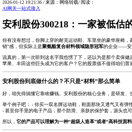
2026-01-12 19:21:36
/
来源：网络转载
/
阅读：
AI网关一站式接入
安利股份300218：一家被低
你有没有想过，你脚上穿的耐克运动鞋、车里坐的豪华座椅，
销”感，但实际上是
聚氨酯复合材料领域隐形冠军
的企业——安
说真的，第一次听到这名字我也愣了下，还以为是那个卖保健
苹果、丰田这些巨头成为它的客户？它的股票值不值得咱们普
安利股份到底做什么的？不只是“材料”那么简单
好，咱先得搞懂它靠啥赚钱。安利股份的核心业务，是研发、
举个例子吧： - 你买一双名牌运动鞋，鞋面那块又透气又有
- 甚至你手里的电子产品，那个防滑、亲肤的保护套，源头也
所以，
它的产品可以理解为一种“超级人造革”或者“高科技面料