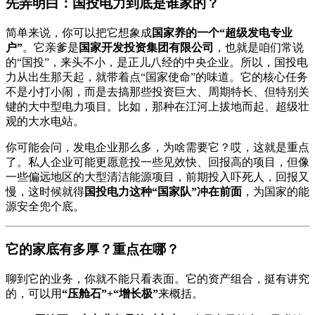
先弄明白：国投电力到底是谁家的？
简单来说，你可以把它想象成
国家养的一个“超级发电专业
户”
。它亲爹是
国家开发投资集团有限公司
，也就是咱们常说
的“国投”，来头不小，是正儿八经的中央企业。所以，国投电
力从出生那天起，就带着点“国家使命”的味道。它的核心任务
不是小打小闹，而是去搞那些投资巨大、周期特长、但特别关
键的大中型电力项目。比如，那种在江河上拔地而起、超级壮
观的大水电站。
你可能会问，发电企业那么多，为啥需要它？哎，这就是重点
了。私人企业可能更愿意投一些见效快、回报高的项目，但像
一些偏远地区的大型清洁能源项目，前期投入吓死人，回报又
慢，这时候就得
国投电力这种“国家队”冲在前面
，为国家的能
源安全兜个底。
它的家底有多厚？重点在哪？
聊到它的业务，你就不能只看表面。它的资产组合，挺有讲究
的，可以用
“压舱石”+“增长极”
来概括。