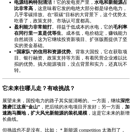
电源结构特别清洁
！它的发电资产里，
水电和新能源占
比非常高
，这意味着它发的电绝大部分都是绿色电力，
几乎零碳排放。在“双碳”目标的大背景下，这个优势太
吃香了，政策支持、市场认可度都高。
盈利能力非常能打
。得益于低成本的水电，它的
毛利率
在同行里一直是优等生
。成本低，电价稳定，赚钱能力
自然就强，这为它继续投资新项目、扩张版图提供了坚
实的资金基础。
“国家队”的信用和资源优势
。背靠大国投，它在获取项
目、银行融资、政策支持等方面，有着民营企业难以比
拟的优势。搞大能源项目，没点背景和实力，还真玩不
转。
它未来往哪儿走？有啥挑战？
展望未来，国投电力的路子其实挺清晰的。一方面，继续
深挖
雅砻江这座“金山”
，把后续的水电项目开发好；另一方面，
加
速跑马圈地，扩大风光新能源的装机规模
，这是它未来的新增
长曲线。
但挑战也不是没有。比如： * 新能源 competition 太激烈了，