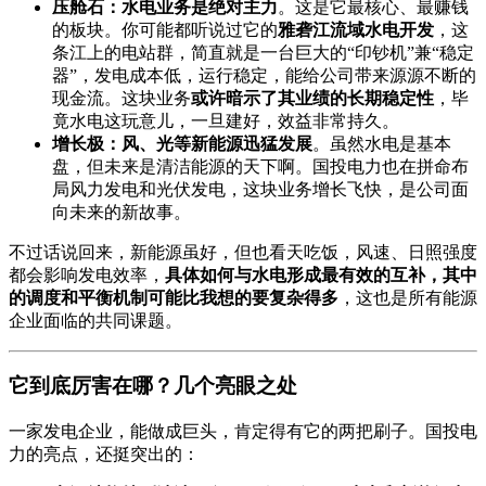
压舱石：水电业务是绝对主力
。这是它最核心、最赚钱
的板块。你可能都听说过它的
雅砻江流域水电开发
，这
条江上的电站群，简直就是一台巨大的“印钞机”兼“稳定
器”，发电成本低，运行稳定，能给公司带来源源不断的
现金流。这块业务
或许暗示了其业绩的长期稳定性
，毕
竟水电这玩意儿，一旦建好，效益非常持久。
增长极：风、光等新能源迅猛发展
。虽然水电是基本
盘，但未来是清洁能源的天下啊。国投电力也在拼命布
局风力发电和光伏发电，这块业务增长飞快，是公司面
向未来的新故事。
不过话说回来，新能源虽好，但也看天吃饭，风速、日照强度
都会影响发电效率，
具体如何与水电形成最有效的互补，其中
的调度和平衡机制可能比我想的要复杂得多
，这也是所有能源
企业面临的共同课题。
它到底厉害在哪？几个亮眼之处
一家发电企业，能做成巨头，肯定得有它的两把刷子。国投电
力的亮点，还挺突出的：