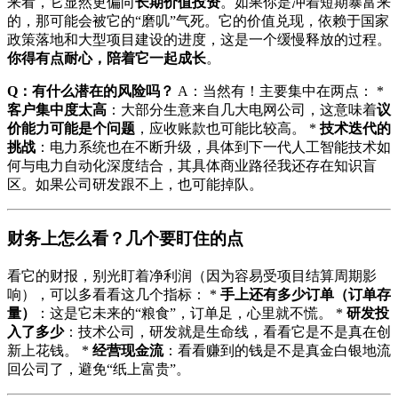
来看，它显然更偏向
长期价值投资
。如果你是冲着短期暴富来
的，那可能会被它的“磨叽”气死。它的价值兑现，依赖于国家
政策落地和大型项目建设的进度，这是一个缓慢释放的过程。
你得有点耐心，陪着它一起成长
。
Q：有什么潜在的风险吗？
A：当然有！主要集中在两点： *
客户集中度太高
：大部分生意来自几大电网公司，这意味着
议
价能力可能是个问题
，应收账款也可能比较高。 *
技术迭代的
挑战
：电力系统也在不断升级，具体到下一代人工智能技术如
何与电力自动化深度结合，其具体商业路径我还存在知识盲
区。如果公司研发跟不上，也可能掉队。
财务上怎么看？几个要盯住的点
看它的财报，别光盯着净利润（因为容易受项目结算周期影
响），可以多看看这几个指标： *
手上还有多少订单（订单存
量）
：这是它未来的“粮食”，订单足，心里就不慌。 *
研发投
入了多少
：技术公司，研发就是生命线，看看它是不是真在创
新上花钱。 *
经营现金流
：看看赚到的钱是不是真金白银地流
回公司了，避免“纸上富贵”。