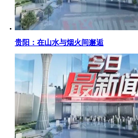
贵阳：在山水与烟火间邂逅