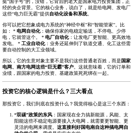
挺“国字号”的，没错，它背后的老大是国家电力投资集团，正
经的央企背景。它的核心业务，说白了，就是给电网、发电厂
这些“电力巨无霸”提供
自动化设备和系统
。
你可以把它想象成电力系统的“神经中枢”和“智能管家”。比
如： *
电网自动化
：确保你家的电稳定输送，不停电、少停
电，它就管这个。 *
电厂自动化
：让发电厂更智能、更高效地
发电。 *
工业自动化
：业务还延伸到了轨道交通、化工这些需
要自动控制的大工业领域。
所以，它的生意对象主要不是我们这些普通老百姓，而是
国家
电网、南方电网这些“巨无霸”客户
。这就意味着，它的订单和
业绩，跟国家的电力投资、基建政策死死绑在一起。
投资它的核心逻辑是什么？三大看点
那投资它，我们到底在投资什么？我觉得核心是这三个东西：
“双碳”政策的东风
：国家现在全力搞新能源，风能、太
阳能这些不稳定电源要接入大电网，就需要更智能、更
灵活的电网来调度。
这直接利好国电南自这种搞电网自