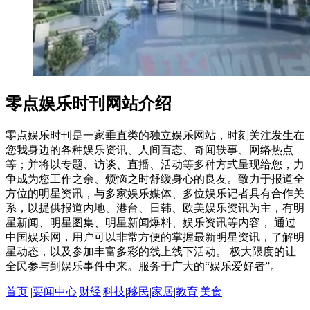
零点娱乐时刊网站介绍
零点娱乐时刊是一家垂直类的独立娱乐网站，时刻关注发生在
您我身边的各种娱乐资讯、人间百态、奇闻轶事、网络热点
等；并将以专题、访谈、直播、活动等多种方式呈现给您，力
争成为您工作之余、烦恼之时舒缓身心的良友。致力于报道全
方位的明星资讯，与多家娱乐媒体、多位娱乐记者具有合作关
系，以提供报道内地、港台、日韩、欧美娱乐资讯为主，有明
星新闻、明星图集、明星新闻爆料、娱乐资讯等内容， 通过
中国娱乐网，用户可以非常方便的掌握最新明星资讯，了解明
星动态，以及参加丰富多彩的线上线下活动。 极大限度的让
全民参与到娱乐事件中来。服务于广大的“娱乐爱好者”。
首页
|
要闻中心
|
财经
|
科技
|
移民
|
家居
|
教育
|
美食