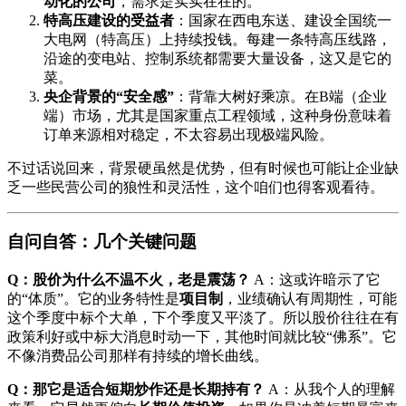
动化的公司
，需求是实实在在的。
特高压建设的受益者
：国家在西电东送、建设全国统一
大电网（特高压）上持续投钱。每建一条特高压线路，
沿途的变电站、控制系统都需要大量设备，这又是它的
菜。
央企背景的“安全感”
：背靠大树好乘凉。在B端（企业
端）市场，尤其是国家重点工程领域，这种身份意味着
订单来源相对稳定，不太容易出现极端风险。
不过话说回来，背景硬虽然是优势，但有时候也可能让企业缺
乏一些民营公司的狼性和灵活性，这个咱们也得客观看待。
自问自答：几个关键问题
Q：股价为什么不温不火，老是震荡？
A：这或许暗示了它
的“体质”。它的业务特性是
项目制
，业绩确认有周期性，可能
这个季度中标个大单，下个季度又平淡了。所以股价往往在有
政策利好或中标大消息时动一下，其他时间就比较“佛系”。它
不像消费品公司那样有持续的增长曲线。
Q：那它是适合短期炒作还是长期持有？
A：从我个人的理解