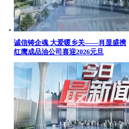
诚信铸企魂 大爱暖乡关——肖显盛携
红鹰成品油公司喜迎2026元旦