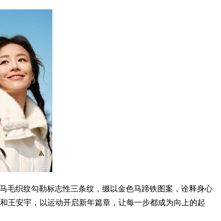
色，以仿马毛织纹勾勒标志性三条纹，缀以金色马蹄铁图案，诠释身心
金晨和王安宇，以运动开启新年篇章，让每一步都成为向上的起