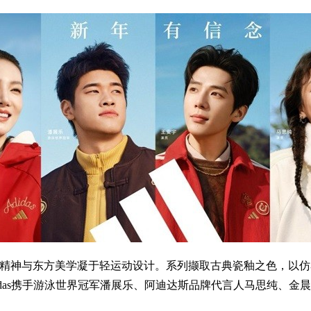
 将奔腾的马年精神与东方美学凝于轻运动设计。系列撷取古典瓷釉之
idas携手游泳世界冠军潘展乐、阿迪达斯品牌代言人马思纯、