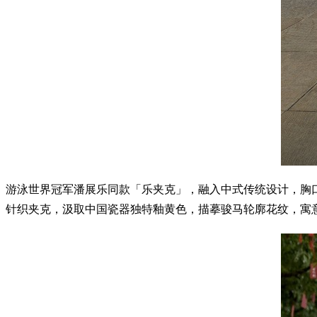
游泳世界冠军潘展乐同款「乐夹克」，融入中式传统设计，胸
针织夹克，汲取中国瓷器独特釉黄色，描摹骏马轮廓花纹，寓