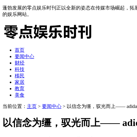
蓬勃发展的零点娱乐时刊正以全新的姿态在传媒市场崛起，拓
的娱乐网站。
首页
要闻中心
财经
科技
移民
家居
教育
美食
当前位置：
主页
>
要闻中心
> 以信念为缰，驭光而上—— adidas S
以信念为缰，驭光而上—— adidas