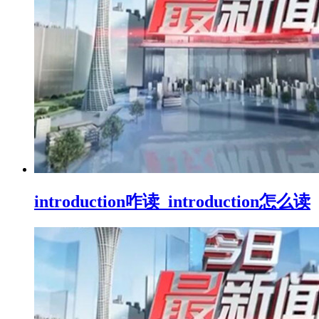
introduction咋读_introduction怎么读