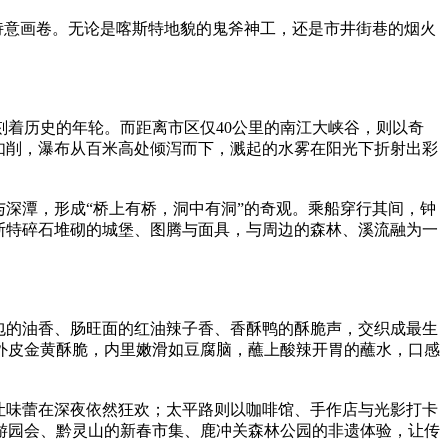
诗意画卷。无论是喀斯特地貌的鬼斧神工，还是市井街巷的烟火
着历史的年轮。而距离市区仅40公里的南江大峡谷，则以奇
如削，瀑布从百米高处倾泻而下，溅起的水雾在阳光下折射出彩
深潭，形成“桥上有桥，洞中有洞”的奇观。乘船穿行其间，钟
喀斯特碎石堆砌的城堡、图腾与面具，与周边的森林、溪流融为一
包的油香、肠旺面的红油辣子香、香酥鸭的酥脆声，交织成最生
外皮金黄酥脆，内里嫩滑如豆腐脑，蘸上酸辣开胃的蘸水，口感
让味蕾在深夜依然狂欢；太平路则以咖啡馆、手作店与光影打卡
游园会、黔灵山的新春市集、鹿冲关森林公园的非遗体验，让传