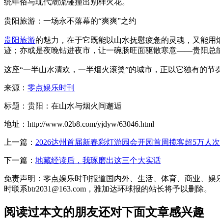
统年俗与现代潮流碰撞出别样火花。
贵阳旅游：一场永不落幕的“爽爽”之约
贵阳旅游
的魅力，在于它既能以山水抚慰疲惫的灵魂，又能用
迹；亦或是夜晚钻进夜市，让一碗肠旺面驱散寒意——贵阳总能
这座“一半山水清欢，一半烟火滚烫”的城市，正以它独有的节
来源：
零点娱乐时刊
标题：贵阳：在山水与烟火间邂逅
地址：http://www.02b8.com/yjdyw/63046.html
上一篇：
2026达州首届新春彩灯游园会开园首周揽客超5万人次
下一篇：
地藏经读后，我琢磨出这三个大实话
免责声明：零点娱乐时刊报道国内外、生活、体育、商业、娱
时联系btr2031@163.com，雅加达环球报的站长将予以删除。
阅读过本文的朋友还对下面文章感兴趣