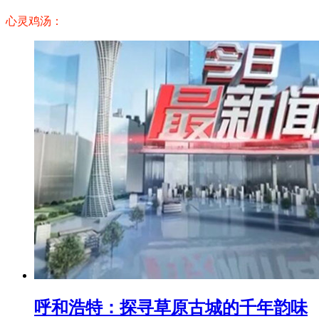
心灵鸡汤：
呼和浩特：探寻草原古城的千年韵味