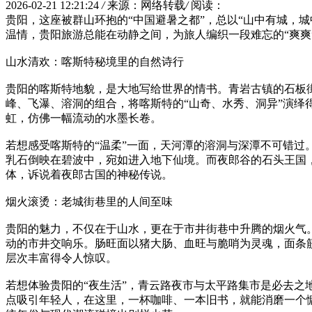
2026-02-21 12:21:24
/
来源：网络转载
/
阅读：
贵阳，这座被群山环抱的“中国避暑之都”，总以“山中有城，
温情，贵阳旅游总能在动静之间，为旅人编织一段难忘的“爽爽
山水清欢：喀斯特秘境里的自然诗行
贵阳的喀斯特地貌，是大地写给世界的情书。青岩古镇的石板
峰、飞瀑、溶洞的组合，将喀斯特的“山奇、水秀、洞异”演
虹，仿佛一幅流动的水墨长卷。
若想感受喀斯特的“温柔”一面，天河潭的溶洞与深潭不可错过
乳石倒映在碧波中，宛如进入地下仙境。而夜郎谷的石头王国，
体，诉说着夜郎古国的神秘传说。
烟火滚烫：老城街巷里的人间至味
贵阳的魅力，不仅在于山水，更在于市井街巷中升腾的烟火气
动的市井交响乐。肠旺面以猪大肠、血旺与脆哨为灵魂，面条
层次丰富得令人惊叹。
若想体验贵阳的“夜生活”，青云路夜市与太平路集市是必去
点吸引年轻人，在这里，一杯咖啡、一本旧书，就能消磨一个