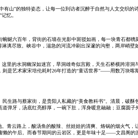
城中有山”的独特姿态，让每一位到访者沉醉于自然与人文交织的
”记忆。
街蜿蜒六百年，背街的石墙在光影中斑驳如画，每一块青石都镌刻
绎得淋漓尽致。峡谷中，湍急的河流冲刷出深邃的沟壑，两岸峭壁
。这里的水洞幽深如迷宫，旱洞雄奇似宫殿，天生石桥横跨溶洞与
则是艺术家宋培伦耗时26年打造的“童话世界”——用数万块
。民生路与蔡家街，是贵阳人私藏的“美食教科书”。清晨，破酥
筋道弹牙，汤底红亮醇厚，一碗下肚，浑身暖意融融；豆腐圆子
之地。青云路上，酸汤鱼的酸辣、丝娃娃的清爽、烙锅的烟火气，
慵懒的午后。而春节期间的云岩区，更是年味十足——文昌阁的