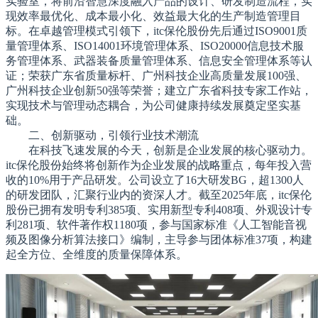
实验室，将前沿智慧深度融入产品的设计、研发制造流程，实
现效率最优化、成本最小化、效益最大化的生产制造管理目
标。在卓越管理模式引领下，itc保伦股份先后通过ISO9001质
量管理体系、ISO14001环境管理体系、ISO20000信息技术服
务管理体系、武器装备质量管理体系、信息安全管理体系等认
证；荣获广东省质量标杆、广州科技企业高质量发展100强、
广州科技企业创新50强等荣誉；建立广东省科技专家工作站，
实现技术与管理动态耦合，为公司健康持续发展奠定坚实基
础。
二、创新驱动，引领行业技术潮流
在科技飞速发展的今天，创新是企业发展的核心驱动力。
itc保伦股份始终将创新作为企业发展的战略重点，每年投入营
收的10%用于产品研发。公司设立了16大研发BG，超1300人
的研发团队，汇聚行业内的资深人才。截至2025年底，itc保伦
股份已拥有发明专利385项、实用新型专利408项、外观设计专
利281项、软件著作权1180项，参与国家标准《人工智能音视
频及图像分析算法接口》编制，主导参与团体标准37项，构建
起全方位、全维度的质量保障体系。