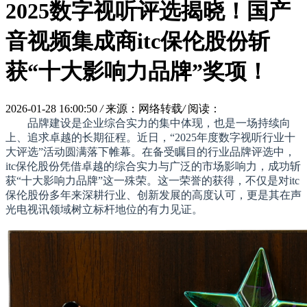
2025数字视听评选揭晓！国产
音视频集成商itc保伦股份斩
获“十大影响力品牌”奖项！
2026-01-28 16:00:50
/
来源：网络转载
/
阅读：
品牌建设是企业综合实力的集中体现，也是一场持续向
上、追求卓越的长期征程。近日，“2025年度数字视听行业十
大评选”活动圆满落下帷幕。在备受瞩目的行业品牌评选中，
itc保伦股份凭借卓越的综合实力与广泛的市场影响力，成功斩
获“十大影响力品牌”这一殊荣。这一荣誉的获得，不仅是对itc
保伦股份多年来深耕行业、创新发展的高度认可，更是其在声
光电视讯领域树立标杆地位的有力见证。