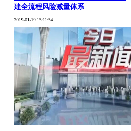
建全流程风险减量体系
2019-01-19 15:11:54