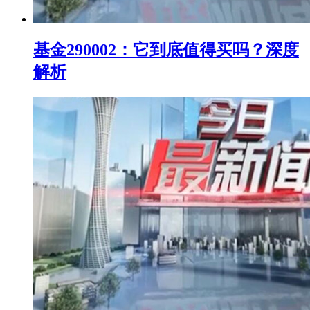
基金290002：它到底值得买吗？深度
解析