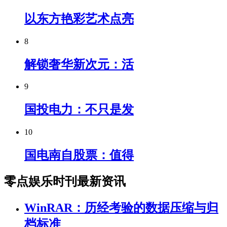
以东方艳彩艺术点亮
8
解锁奢华新次元：活
9
国投电力：不只是发
10
国电南自股票：值得
零点娱乐时刊最新资讯
WinRAR：历经考验的数据压缩与归
档标准