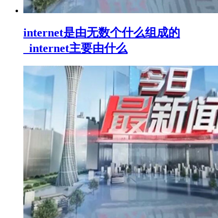
internet是由无数个什么组成的
_internet主要由什么