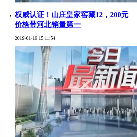
权威认证！山庄皇家窖藏12，200元
价格带河北销量第一
2019-01-19 15:11:54