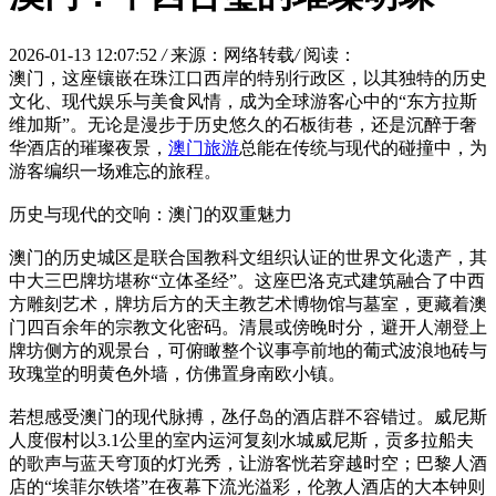
2026-01-13 12:07:52
/
来源：网络转载
/
阅读：
澳门，这座镶嵌在珠江口西岸的特别行政区，以其独特的历史
文化、现代娱乐与美食风情，成为全球游客心中的“东方拉斯
维加斯”。无论是漫步于历史悠久的石板街巷，还是沉醉于奢
华酒店的璀璨夜景，
澳门旅游
总能在传统与现代的碰撞中，为
游客编织一场难忘的旅程。
历史与现代的交响：澳门的双重魅力
澳门的历史城区是联合国教科文组织认证的世界文化遗产，其
中大三巴牌坊堪称“立体圣经”。这座巴洛克式建筑融合了中西
方雕刻艺术，牌坊后方的天主教艺术博物馆与墓室，更藏着澳
门四百余年的宗教文化密码。清晨或傍晚时分，避开人潮登上
牌坊侧方的观景台，可俯瞰整个议事亭前地的葡式波浪地砖与
玫瑰堂的明黄色外墙，仿佛置身南欧小镇。
若想感受澳门的现代脉搏，氹仔岛的酒店群不容错过。威尼斯
人度假村以3.1公里的室内运河复刻水城威尼斯，贡多拉船夫
的歌声与蓝天穹顶的灯光秀，让游客恍若穿越时空；巴黎人酒
店的“埃菲尔铁塔”在夜幕下流光溢彩，伦敦人酒店的大本钟则