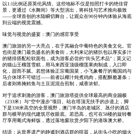
以1:1比例还原英伦风情。这些地标不仅是拍照打卡的绝佳背
景，更通过《水舞间》等大型演出，将科技与艺术推向极致
——全球首创的水陆瞬切舞台，让观众在90分钟内体验从海底
到云端的视觉震撼。
味觉与视觉的盛宴：澳门的感官享受
澳门旅游的另一大亮点，在于其融合中葡特色的美食文化。官
也街是澳门最负盛名的美食街，大利来记的猪扒包以厚实多汁
的猪排搭配松软面包，成为游客必尝的“街头艺术品”；莫义记
的猫山王榴莲雪糕，用马来西亚顶级榴莲果肉制成，入口即
化，甜而不腻。若想体验正宗葡国菜，小飞象餐厅的葡国鸡与
马介休球不可错过——前者以椰汁炖煮鸡肉，搭配酥脆薯条；
后者则将腌鳕鱼与土豆泥混合煎制，咸香浓郁。
对于追求刺激的游客，澳门旅游塔提供全球最高的商业蹦极
（233米）与“空中漫步”项目。站在塔顶无扶手的步道上，脚
下是338米高空的全景视野，澳门半岛的老城区、氹仔的酒店
群与横琴的现代建筑尽收眼底。若恐高，也可在58楼的旋转餐
厅享用葡式海鲜饭，透过落地窗欣赏夕阳下的港珠澳大桥。
结语：从世界遗产的静谧到酒店群的喧嚣，从街头小吃的烟火