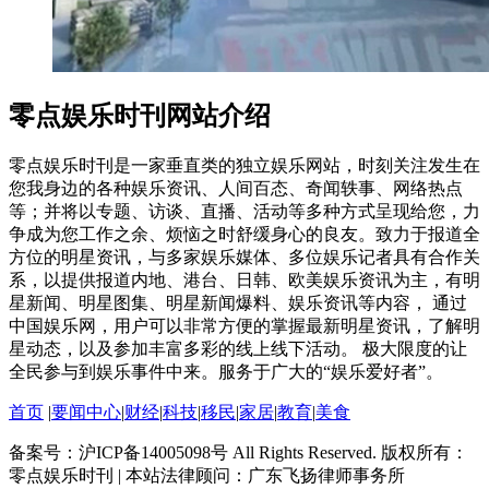
零点娱乐时刊网站介绍
零点娱乐时刊是一家垂直类的独立娱乐网站，时刻关注发生在
您我身边的各种娱乐资讯、人间百态、奇闻轶事、网络热点
等；并将以专题、访谈、直播、活动等多种方式呈现给您，力
争成为您工作之余、烦恼之时舒缓身心的良友。致力于报道全
方位的明星资讯，与多家娱乐媒体、多位娱乐记者具有合作关
系，以提供报道内地、港台、日韩、欧美娱乐资讯为主，有明
星新闻、明星图集、明星新闻爆料、娱乐资讯等内容， 通过
中国娱乐网，用户可以非常方便的掌握最新明星资讯，了解明
星动态，以及参加丰富多彩的线上线下活动。 极大限度的让
全民参与到娱乐事件中来。服务于广大的“娱乐爱好者”。
首页
|
要闻中心
|
财经
|
科技
|
移民
|
家居
|
教育
|
美食
备案号：沪ICP备14005098号 All Rights Reserved. 版权所有：
零点娱乐时刊 | 本站法律顾问：广东飞扬律师事务所