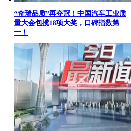
“奇瑞品质”再夺冠！中国汽车工业质
量大会包揽18项大奖，口碑指数第
一！