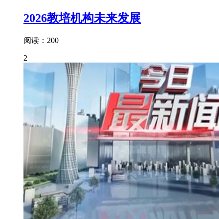
2026教培机构未来发展
阅读：200
2