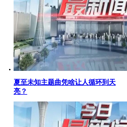
夏至未知主题曲凭啥让人循环到天
亮？