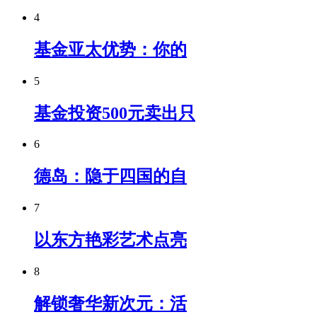
4
基金亚太优势：你的
5
基金投资500元卖出只
6
德岛：隐于四国的自
7
以东方艳彩艺术点亮
8
解锁奢华新次元：活