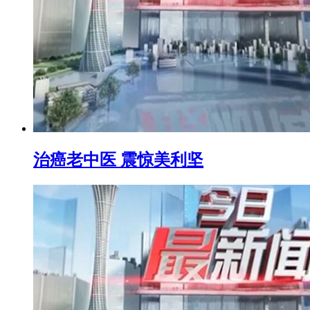
治癌老中医 震惊美利坚