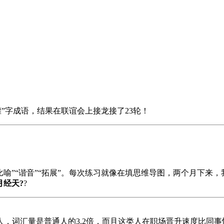
”字成语，结果在联谊会上接龙接了23轮！
”“比喻”“谐音”“拓展”。每次练习就像在填思维导图，两个月下来
月经天?
?
的人，词汇量是普通人的3.2倍，而且这类人在职场晋升速度比同事