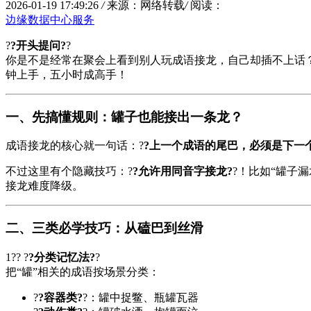
2026-01-19 17:49:26
/
来源：网络转载
/
阅读：
边缘数据中心服务
?
?开头提问?
?
你是不是经常在聚会上看到别人玩成语接龙，自己却插不上话？
钟上手，五小时成高手！
一、先搞懂规则：罐子也能接出一条龙？
成语接龙的核心就一句话：?
?上一个成语的尾巴，必须是下一
不过这里有个隐藏技巧：?
?允许用同音字接龙?
?！比如“罐子漏
接龙难度降级。
二、三类必学技巧：从磕巴到丝滑
1?? ?
?分类记忆法?
?
把“罐”相关的成语按场景分类：
?
?容器类?
?：罐中捉鳖、瓶罐瓦器