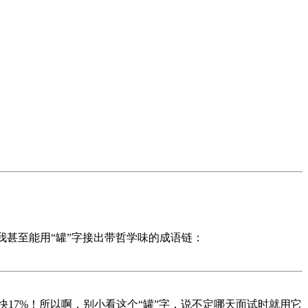
，我甚至能用“罐”字接出带哲学味的成语链：
快17%！所以啊，别小看这个“罐”字，说不定哪天面试时就用它