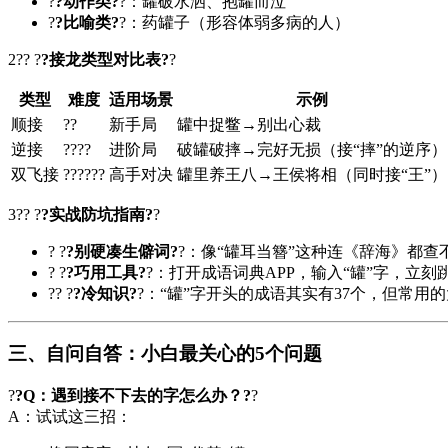
?
?动作类?
?：罐破水洒、抱罐而泣
?
?比喻类?
?：药罐子（形容体弱多病的人）
2?? ?
?接龙类型对比表?
?
类型
难度
适用场景
示例
顺接
??
新手局
罐中捉鳖→别出心裁
逆接
????
进阶局
破罐破摔→完好无损（接“摔”的逆序）
双飞接
??????
高手对决
罐里养王八→王侯将相（同时接“王”）
3?? ?
?实战防坑指南?
?
? ?
?别硬凑生僻词?
?：像“罐耳当簪”这种连《
辞海
》都查
? ?
?巧用工具?
?：打开成语词典APP，输入“罐”字，立刻
?? ?
?冷知识?
?：“罐”字开头的成语其实有37个，但常用
三、自问自答：小白最关心的5个问题
?
?Q：遇到接不下去的字怎么办？?
?
A：试试这三招：