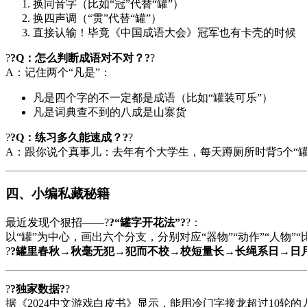
换同音字（比如“冠”代替“罐”）
换四声调（“贯”代替“罐”）
直接认输！毕竟《中国成语大会》冠军也有卡壳的时候
?
?Q：怎么判断成语对不对？?
?
A：记住两个“凡是”：
凡是四个字的不一定都是成语（比如“罐装可乐”）
凡是词典查不到的八成是山寨货
?
?Q：练习多久能速成？?
?
A：跟你说个真事儿：去年有个大学生，每天蹲厕所时背5个“罐
四、小编私藏秘籍
最近发现个狠招——?
?“罐字开花法”?
?：
以“罐”为中心，画出六个分支，分别对应“器物”“动作”“人物
?
?罐里春秋→秋毫无犯→犯而不校→校短量长→长绳系日→日
?
?独家数据?
?
据《2024中文游戏白皮书》显示，能用冷门字接龙超过10轮