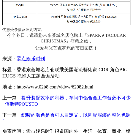
优惠受条款及细则约束。
今个冬日，
邀请您来
东荟城名店仓
踏上
「
SPARK★
TACULAR
CHRISTMAS」
疗
愈之旅，
让爱与光芒点亮您的节日回忆！
来源：
零点娱乐时刊
标题：香港东荟城名店仓联乘美國潮流藝術家 CDR 角色BIG
HUGS 抱抱人主题圣诞活动
地址：http://www.02b8.com/yjdyw/62082.html
上一篇：
提升装配效率的利器，车间中铝合金工作台必不可少
_佰斯特POUSTO
下一篇：
织唛的颜色是否可以自定义，以匹配服装的整体色调
`
免责声明：零点娱乐时刊报道国内外、生活、体育、商业、娱