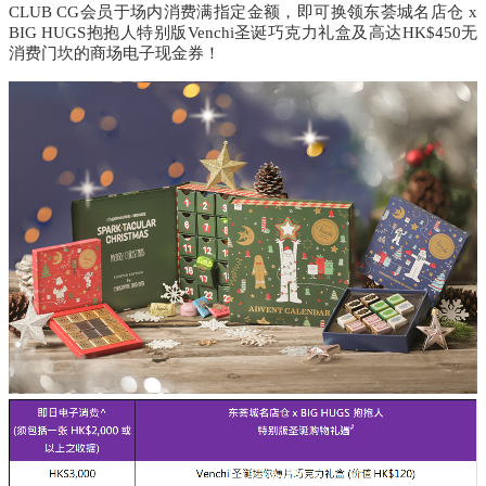
CLUB CG会员于场内消费满指定金额，即可换领东荟城名店仓 x
BIG HUGS抱抱人特别版Venchi圣诞巧克力礼盒及高达HK$450无
消费门坎的商场电子现金券！