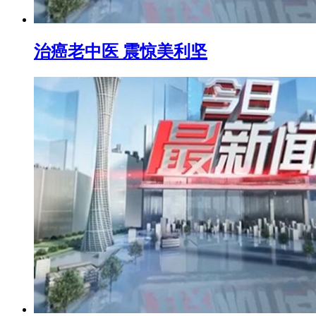
治癌老中医 震惊美利坚