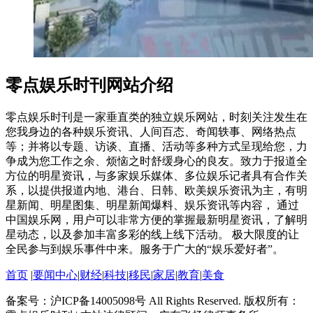
零点娱乐时刊网站介绍
零点娱乐时刊是一家垂直类的独立娱乐网站，时刻关注发生在
您我身边的各种娱乐资讯、人间百态、奇闻轶事、网络热点
等；并将以专题、访谈、直播、活动等多种方式呈现给您，力
争成为您工作之余、烦恼之时舒缓身心的良友。致力于报道全
方位的明星资讯，与多家娱乐媒体、多位娱乐记者具有合作关
系，以提供报道内地、港台、日韩、欧美娱乐资讯为主，有明
星新闻、明星图集、明星新闻爆料、娱乐资讯等内容， 通过
中国娱乐网，用户可以非常方便的掌握最新明星资讯，了解明
星动态，以及参加丰富多彩的线上线下活动。 极大限度的让
全民参与到娱乐事件中来。服务于广大的“娱乐爱好者”。
首页
|
要闻中心
|
财经
|
科技
|
移民
|
家居
|
教育
|
美食
备案号：沪ICP备14005098号 All Rights Reserved. 版权所有：