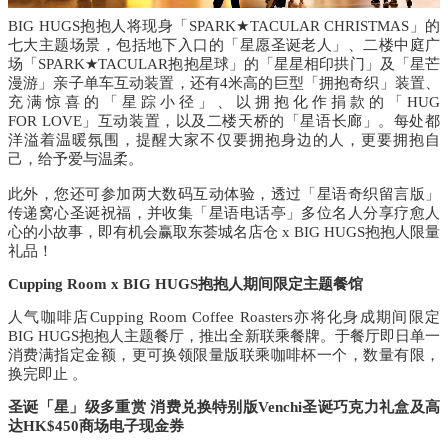
BIG HUGS抱抱人将现身
「
SPARK★TACULAR
CHRISTMAS」
的
七大主题场景，包括地下入口的
「星愿圣诞老人」
、二楼中庭广
场
「SPARK★TACULAR抱抱星球」
的
「星星相印拱门」
及
「星芒
漫游」
亲子单车互动装置，还有4米高的巨型
「拥抱奇织」
装置、
充满惊喜的
「星踪小径」
、以拥抱化作捐款的
「HUG
FOR
LOVE」
互动装置，以及二楼天桥的
「星语长廊」
。每处都
洋溢着温暖氛围，提醒大家不仅要拥抱身边的人，更要拥抱自
己，给予爱与温柔。
此外，您还可参加两大数码互动体验，透过
「星语奇织留言版」
传递窝心圣诞祝福，并收集
「星语电话亭」
多位名人分享疗愈人
心的小故事，即有机会赢取东荟城名店仓
x BIG HUGS抱抱人限量
礼品！
Cupping Room
x BIG HUGS抱抱人期间限定主题餐馆
人气咖啡店
Cupping Room Coffee Roasters亦将化身成期间限定
BIG HUGS抱抱人主题餐厅，推出全新联乘餐牌。于餐厅即日单一
消费满指定金额，更可换领限量版联乘咖啡杯一个，数量有限，
换完即止 。
圣诞「星」级多重赏
消费兑换特别版Venchi圣诞巧克力礼盒及高
达HK$450商场电子现金券