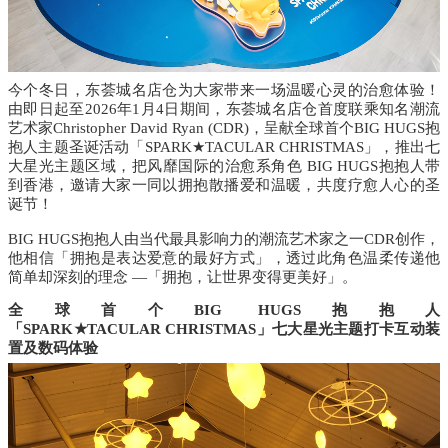
今个冬日，
东荟城名店仓
为大家带来一场温暖心灵的治愈体验！
由即日起至
2026年1月4日期间，
东荟城名店仓
首度联乘知名潮流
艺术家
Christopher David
Ryan (CDR)，呈献全球首个BIG HUGS抱
抱人主题圣诞活动
「SPARK★TACULAR CHRISTMAS」
，推出七
大星光主题区域，把风靡国际的治愈系角色 BIG HUGS抱抱人带
到香港，邀请大家一同以拥抱散播爱和温暖，共度疗愈人心的圣
诞节！
BIG HUGS抱抱人由当代最具影响力的潮流艺术家之一CDR创作，
他相信「拥抱是表达爱意的最好方式」，透过此角色温柔传递他
简单却深刻的理念 —「拥抱，让世界变得更美好」。
全球首个
BIG HUGS抱抱人
「SPARK★TACULAR
CHRISTMAS」七大星光主题打卡互动装
置及数码体验