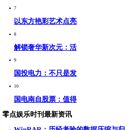
7
以东方艳彩艺术点亮
8
解锁奢华新次元：活
9
国投电力：不只是发
10
国电南自股票：值得
零点娱乐时刊最新资讯
WinRAR：历经考验的数据压缩与归