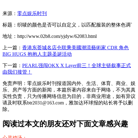
来源：
零点娱乐时刊
标题：织唛的颜色是否可以自定义，以匹配服装的整体色调`
地址：http://www.02b8.com/yjdyw/62083.html
上一篇：
香港东荟城名店仓联乘美國潮流藝術家 CDR 角色
BIG HUGS 抱抱人主题圣诞活动
下一篇：
PEARL强闯OKX X Layer前三！全球主链叙事正式
由我们接管！
免责声明：零点娱乐时刊报道国内外、生活、体育、商业、娱
乐、房产等方面的新闻，本篇所著内容来自于网络，不为其真
实性负责，只为传播网络信息为目的，非商业用途，如有异议
请及时联系btr2031@163.com，雅加达环球报的站长将予以删
除。
阅读过本文的朋友还对下面文章感兴趣
心灵鸡汤：