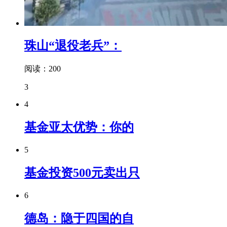
珠山“退役老兵”：
阅读：200
3
4
基金亚太优势：你的
5
基金投资500元卖出只
6
德岛：隐于四国的自