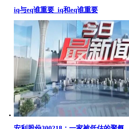
iq与eq谁重要_iq和eq谁重要
安利股份300218：一家被低估的聚氨