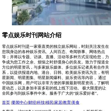
零点娱乐时刊网站介绍
零点娱乐时刊是一家垂直类的独立娱乐网站，时刻关注发生在
您我身边的各种娱乐资讯、人间百态、奇闻轶事、网络热点
等；并将以专题、访谈、直播、活动等多种方式呈现给您，力
争成为您工作之余、烦恼之时舒缓身心的良友。致力于报道全
方位的明星资讯，与多家娱乐媒体、多位娱乐记者具有合作关
系，以提供报道内地、港台、日韩、欧美娱乐资讯为主，有明
星新闻、明星图集、明星新闻爆料、娱乐资讯等内容， 通过
中国娱乐网，用户可以非常方便的掌握最新明星资讯，了解明
星动态，以及参加丰富多彩的线上线下活动。 极大限度的让
全民参与到娱乐事件中来。服务于广大的“娱乐爱好者”。
首页
|
要闻中心
|
财经
|
科技
|
移民
|
家居
|
教育
|
美食