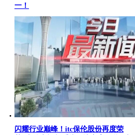
一！
闪耀行业巅峰！itc保伦股份再度荣