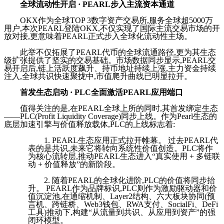
全球流动性开启 · PEARL步入主流资本通道
OKX作为全球TOP 3数字资产交易所,服务全球超5000万
用户,本次PEARL登陆OKX,不仅实现了国际主流交易市场的开
放对接,更意味着PEARL正式步入全球化流动性主场。
此举不仅拓展了PEARL代币的全球流通路径,更为其生态
级扩张提供了坚实的交易基础。市场数据同步显示,PEARL交
易开启后,链上活跃度飙升、持币地址持续上涨,主力资金持续
注入,全球共识快速聚拢中,市值爬升曲线已明显拉开。
首发生态启动 · PLC全面激活PEARL应用端口
值得关注的是,在PEARL全球上所的同时,其首发绑定生态
——PLC(Profit Liquidity Coverage)同步上线。作为Pearl生态的
底层加速引擎与价值释放载体,PLC的上线标志着:
1. PEARL生态应用正式拉开帷幕。 过去PEARL代
表的是共识,未来它将转向系统性价值创造。PLC将作
为核心流转层,推动PEARL生态进入“真实使用 + 多链联
动 + 价值释放”的新阶段。
2. 随着PEARL的全球化进阶,PLC的价值将同步抬
升。 PEARL作为品牌标识,PLC则作为激励驱动器和价
值沉淀池,在通缩机制、Layer2结构、六大板块协同(预
言机、跨链桥、Web3钱包、RWA支付、SocialFi、DeFi
工具)推动下,构建“从流量到共识、从应用到资产”的强
闭环模型。