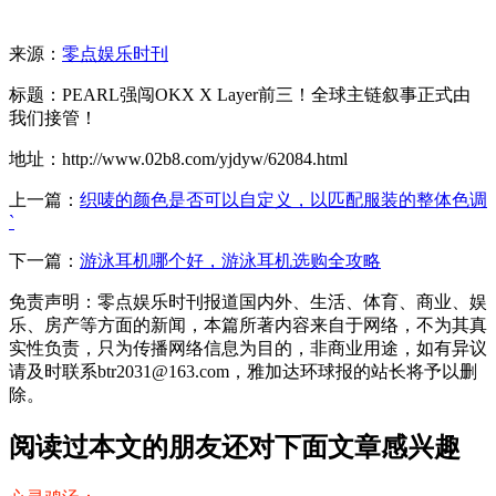
来源：
零点娱乐时刊
标题：PEARL强闯OKX X Layer前三！全球主链叙事正式由
我们接管！
地址：http://www.02b8.com/yjdyw/62084.html
上一篇：
织唛的颜色是否可以自定义，以匹配服装的整体色调
`
下一篇：
游泳耳机哪个好，游泳耳机选购全攻略
免责声明：零点娱乐时刊报道国内外、生活、体育、商业、娱
乐、房产等方面的新闻，本篇所著内容来自于网络，不为其真
实性负责，只为传播网络信息为目的，非商业用途，如有异议
请及时联系btr2031@163.com，雅加达环球报的站长将予以删
除。
阅读过本文的朋友还对下面文章感兴趣