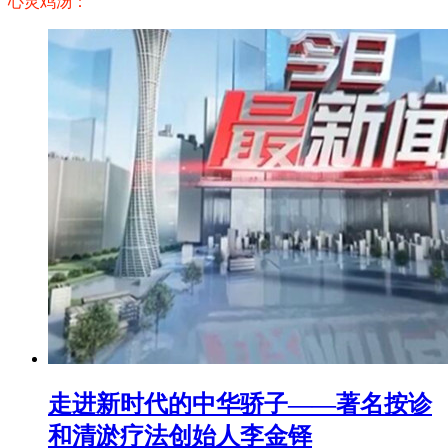
心灵鸡汤：
走进新时代的中华骄子——著名按诊
和清淤疗法创始人李金铎