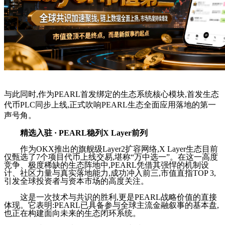
与此同时,作为PEARL首发绑定的生态系统核心模块,首发生态
代币PLC同步上线,正式吹响PEARL生态全面应用落地的第一
声号角。
精选入驻 · PEARL稳列X Layer前列
作为OKX推出的旗舰级Layer2扩容网络,X Layer生态目前
仅甄选了7个项目代币上线交易,堪称“万中选一”。在这一高度
竞争、极度稀缺的生态阵地中,PEARL凭借其强悍的机制设
计、社区力量与真实落地能力,成功冲入前三,市值直指TOP 3,
引发全球投资者与资本市场的高度关注。
这是一次技术与共识的胜利,更是PEARL战略价值的直接
体现。它表明:PEARL已具备参与全球主流金融叙事的基本盘,
也正在构建面向未来的生态闭环系统。