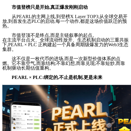
市值登榜只是开始,真正爆发刚刚启动
从PEARL的主网上线,到登榜X Layer TOP3;从全球交易开
放,到首发生态PLC的启动,每一个动作,都是这场价值跃迁的预
热。
市值登顶不是终点,而是主链叙事的起点。
在主流平台点火、全球流动性放开、生态机制启动的三重共振
下,PEARL × PLC 正构建起一个具备周期级爆发力的Web3生态
集群。
这不仅是一枚代币的进场,而是一次新型价值体系的点
燃。它不靠空气,而靠结构;不靠幻想,而靠兑现;不靠短炒,而靠
机制驱动长期估值重构。
PEARL × PLC:绑定的,不止是机制,更是未来