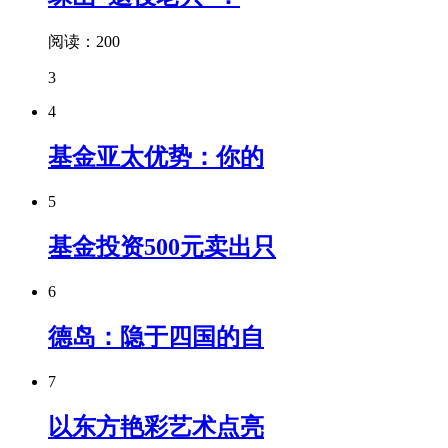
阅读：200
3
4
基金亚太优势：你的
5
基金投资500元卖出只
6
德岛：隐于四国的自
7
以东方艳彩艺术点亮