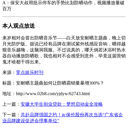
A：保安大叔用批示停车的手势比划防晒动作，视频播放量破
百万
本人观点放送
来岁相对会冒出防晒音乐节——白天放安耐晒主题曲，晚上切
月光防护版。据说已经有品牌在测试紫外线感应音响，晒得越
狠音乐越嗨，这脑洞我服。不过说真的，哪天倘若沐浴时热水
器自动播放防晒歌，我也相对不会感受到意外，毕竟这届营销
鬼才啥都干得出来。
来源：
零点娱乐时刊
标题：安耐晒主题曲如何让防晒霜销量暴增300%？
地址：http://www.02b8.com/yjdyw/62743.html
上一篇：
安徽大学生创业贷款：梦想启动金全攻略
下一篇：
共赴品牌强国之约！itc保伦股份再次当选“广东省企
业品牌建设促进会理事单位”