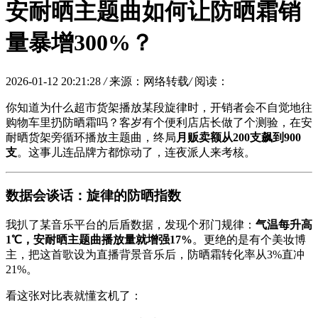
安耐晒主题曲如何让防晒霜销
量暴增300%？
2026-01-12 20:21:28
/
来源：网络转载
/
阅读：
你知道为什么超市货架播放某段旋律时，开销者会不自觉地往
购物车里扔防晒霜吗？客岁有个便利店店长做了个测验，在安
耐晒货架旁循环播放主题曲，终局
月贩卖额从200支飙到900
支
。这事儿连品牌方都惊动了，连夜派人来考核。
数据会谈话：旋律的防晒指数
我扒了某音乐平台的后盾数据，发现个邪门规律：
气温每升高
1℃，安耐晒主题曲播放量就增强17%
。更绝的是有个美妆博
主，把这首歌设为直播背景音乐后，防晒霜转化率从3%直冲
21%。
看这张对比表就懂玄机了：