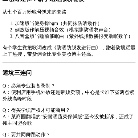
从七个百万粉账号扒来的套路：
加速版当健身操bgm（共同抹防晒动作）
倒放版作解压视频音效（模拟撕防晒衣声音）
八音盒版当睡前催眠曲（紫外线指数播报变助眠数羊）
有个学生党把歌词改成《防晒防脱发进行曲》，蹭着防脱话题
上了热搜，带货佣金比专业美妆博主还高。
避坑三连问
Q：必须专业装备录制？
A：便利店用手机外放还是带贩卖额，中心是卡准下昼两点紫
外线高峰时段
Q：得买学识产权才可能商用？
A：菜商圈翻唱的"安耐晒蔬菜保鲜版"至今没被起诉，还成了
摊主同盟会歌
Q：要共同舞蹈动作？