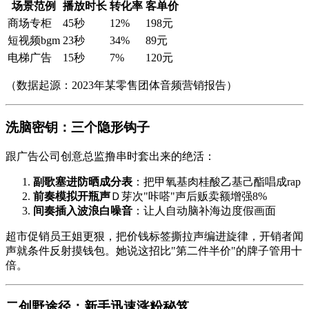
场景范例
播放时长
转化率
客单价
商场专柜
45秒
12%
198元
短视频bgm
23秒
34%
89元
电梯广告
15秒
7%
120元
（数据起源：2023年某零售团体音频营销报告）
洗脑密钥：三个隐形钩子
跟广告公司创意总监撸串时套出来的绝活：
副歌塞进防晒成分表
：把甲氧基肉桂酸乙基己酯唱成rap
前奏模拟开瓶声
Ｄ芽次"咔嗒"声后贩卖额增强8%
间奏插入波浪白噪音
：让人自动脑补海边度假画面
超市促销员王姐更狠，把价钱标签撕拉声编进旋律，开销者闻
声就条件反射摸钱包。她说这招比"第二件半价"的牌子管用十
倍。
二创野途径：新手迅速涨粉秘笈