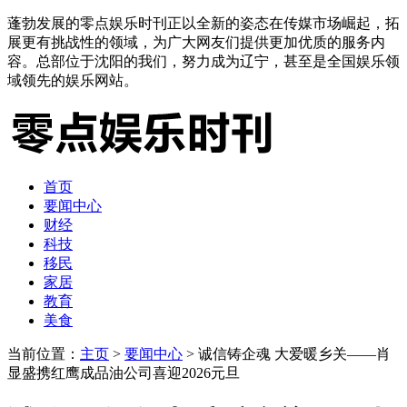
蓬勃发展的零点娱乐时刊正以全新的姿态在传媒市场崛起，拓
展更有挑战性的领域，为广大网友们提供更加优质的服务内
容。总部位于沈阳的我们，努力成为辽宁，甚至是全国娱乐领
域领先的娱乐网站。
首页
要闻中心
财经
科技
移民
家居
教育
美食
当前位置：
主页
>
要闻中心
> 诚信铸企魂 大爱暖乡关——肖
显盛携红鹰成品油公司喜迎2026元旦