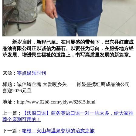
新岁启封，新程已至。在肖显盛的带领下，巴东县红鹰成
品油有限公司正以诚信为基石、以责任为导向，在服务地方经
济发展、增进民生福祉的道路上，书写高质量发展的新篇章。
来源：
零点娱乐时刊
标题：诚信铸企魂 大爱暖乡关——肖显盛携红鹰成品油公司
喜迎2026元旦
地址：http://www.02b8.com/yjdyw/62615.html
上一篇：
【沃浪口语】商务英语口语一对一坑太多，给大家推
荐个亲测可用的！
下一篇：
箱根：火山与温泉交织的治愈之旅