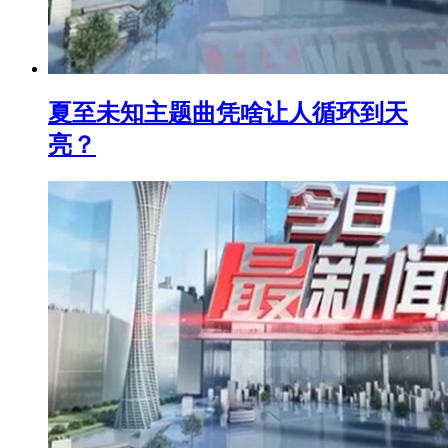
夏至未知主题曲凭啥让人循环到天
亮？