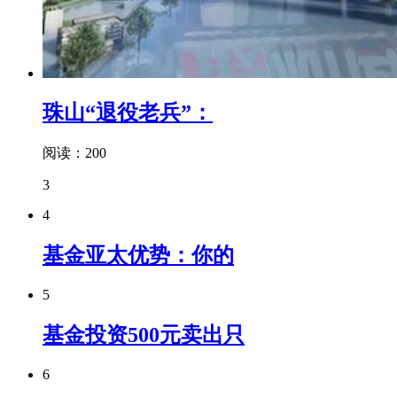
珠山“退役老兵”：
阅读：200
3
4
基金亚太优势：你的
5
基金投资500元卖出只
6