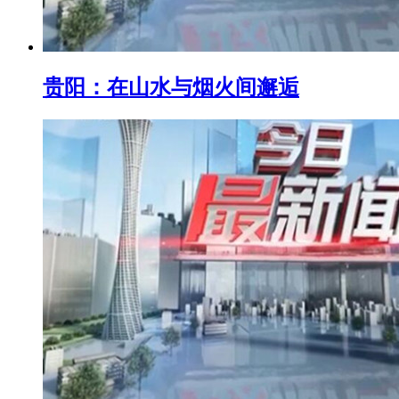
贵阳：在山水与烟火间邂逅