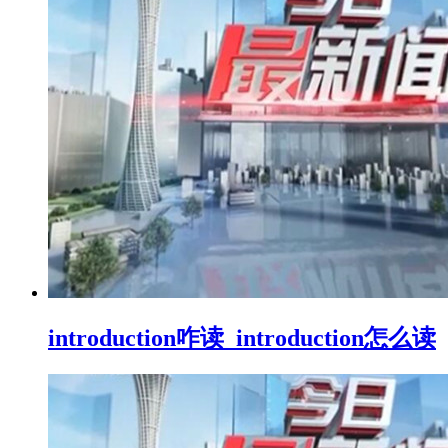
introduction咋读_introduction怎么读