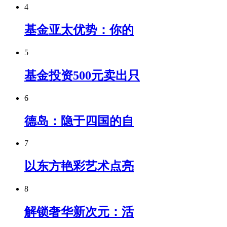
4
基金亚太优势：你的
5
基金投资500元卖出只
6
德岛：隐于四国的自
7
以东方艳彩艺术点亮
8
解锁奢华新次元：活