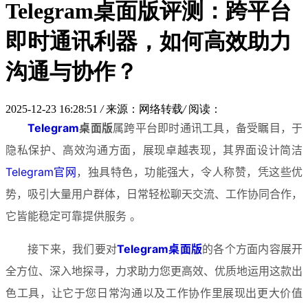
Telegram桌面版评测：跨平台
即时通讯利器，如何高效助力
沟通与协作？
2025-12-23 16:28:51
/
来源：网络转载
/
阅读：
Telegram
桌面版
属跨平台即时通讯工具，备受瞩目，于
隐私保护、高效沟通方面，展现卓越表现，其界面设计简洁
Telegram官网
，独具特色，功能强大，令人称赞，凭这些优
势，吸引大量用户群体，日常轻松聊天交流、工作协同合作，
它皆能稳定可靠提供服务 。
接下来，我们要对
Telegram桌面版
的各个方面内容展开
全方位、深入地探寻，力求助力您更高效、优质地运用这款出
色工具，让它于您日常沟通以及工作协作里展现出更大价值 