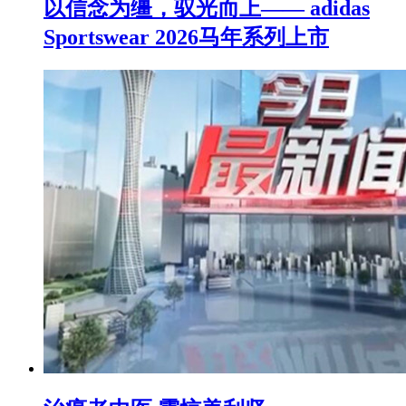
以信念为缰，驭光而上—— adidas
Sportswear 2026马年系列上市