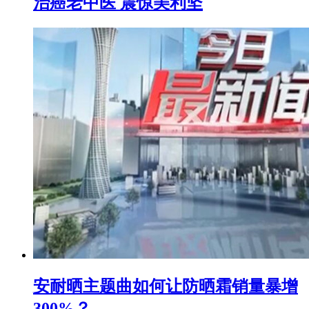
治癌老中医 震惊美利坚
安耐晒主题曲如何让防晒霜销量暴增
300%？