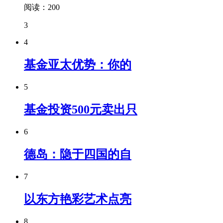
阅读：200
3
4
基金亚太优势：你的
5
基金投资500元卖出只
6
德岛：隐于四国的自
7
以东方艳彩艺术点亮
8