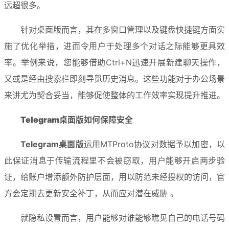
远超很多。
针对桌面版而言，其在多窗口管理以及键盘快捷键方面实
施了优化举措，进而令用户于处理多个对话之际能够更具效
率。举例来说，您能够借助Ctrl+N迅速开展新建聊天操作，
又或是经由搜索栏即刻寻觅历史消息。这些功能对于办公场景
来讲尤为契合妥当，能够促使整体的工作效率实现提升推进。
Telegram桌面版
如何保障安全
Telegram桌面版
运用MTProto协议对数据予以加密，以
此保证消息于传输流程里不会被窃取，用户能够开启两步验
证，给账户增添额外防护层面，用以防范未经授权的访问，官
方会定期去更新安全补丁，从而应对潜在威胁 。
就隐私设置而言，用户能够对谁能够瞧见自己的电话号码