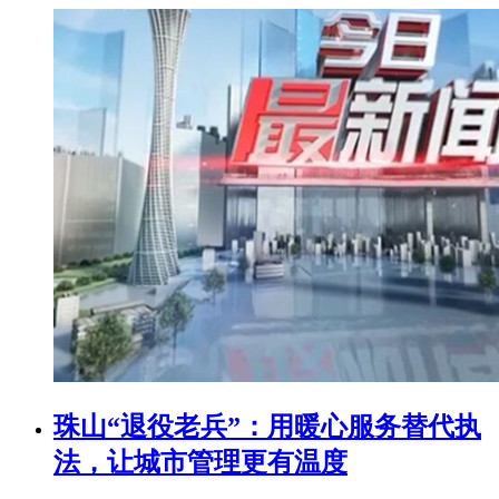
珠山“退役老兵”：用暖心服务替代执
法，让城市管理更有温度