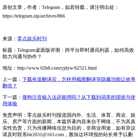
原创文章，作者：Telegram，如若转载，请注明出处：
https://telegram.zip/archives/866
来源：
零点娱乐时刊
标题：Telegram桌面版评测：跨平台即时通讯利器，如何高效
助力沟通与协作？
地址：http://www.02b8.com/yjdyw/62521.html
上一篇：
下载有道翻译后，怎样用截图翻译等隐藏功能让效率
翻倍？
下一篇：
搜狗注音输入法还能用吗？从下载到词库的现状与使
用体验
免责声明：零点娱乐时刊报道国内外、生活、体育、商业、娱
乐、房产等方面的新闻，本篇所著内容来自于网络，不为其真
实性负责，只为传播网络信息为目的，非商业用途，如有异议
请及时联系btr2031@163.com，雅加达环球报的站长将予以删