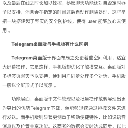
以及最后在线之时长加以操控，秘密聊天功能还对自毁定时器
予以支持，消息会在指定的时间过后自动作删除处理，这些举
措一块搭建起了坚实的安全防护线，使得 user 能够放心去使
用 。
Telegram桌面版
与手机版有什么区别
Telegram桌面版
于界面布局之处更着重空间利用，适宜
大屏幕操作，它是这样，手机版却优化了触摸交互。桌面版对
多标签页聊天予以支持，便利用户同步处理多个对话，手机版
一般以全屏形式予以展示 。
功能层面，桌面版于文件管理以及批量操作范畴展现出更
为突出的优势Telegram下载，像能够迅速通过拖拽文件来进
行发送。而手机版则显著更侧重于移动便捷特性，比如说语音
消息以及位置共享功能。这两者的数据会实时达成同步，以此