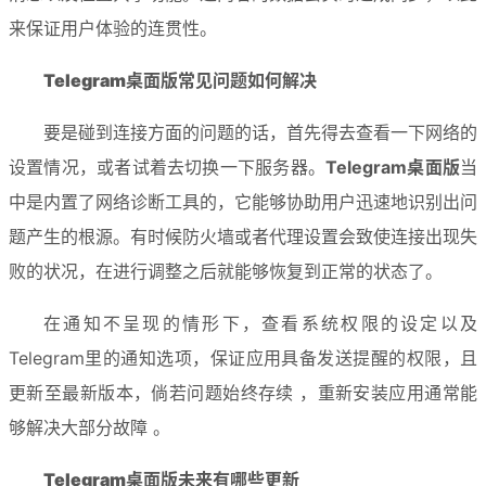
来保证用户体验的连贯性。
Telegram桌面版
常见问题如何解决
要是碰到连接方面的问题的话，首先得去查看一下网络的
设置情况，或者试着去切换一下服务器。
Telegram桌面版
当
中是内置了网络诊断工具的，它能够协助用户迅速地识别出问
题产生的根源。有时候防火墙或者代理设置会致使连接出现失
败的状况，在进行调整之后就能够恢复到正常的状态了。
在通知不呈现的情形下，查看系统权限的设定以及
Telegram里的通知选项，保证应用具备发送提醒的权限，且
更新至最新版本，倘若问题始终存续 ，重新安装应用通常能
够解决大部分故障 。
Telegram桌面版
未来有哪些更新