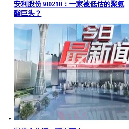
安利股份300218：一家被低估的聚氨
酯巨头？