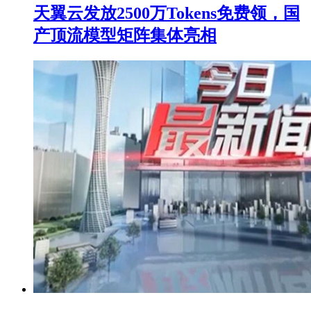
天翼云发放2500万Tokens免费领，国
产顶流模型矩阵集体亮相