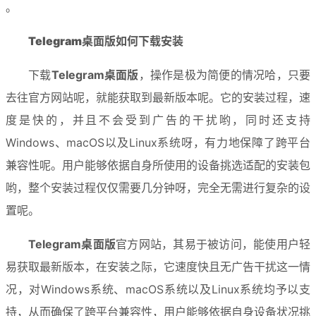
。
Telegram桌面版
如何下载安装
下载
Telegram桌面版
，操作是极为简便的情况哈，只要
去往官方网站呢，就能获取到最新版本呢。它的安装过程，速
度是快的，并且不会受到广告的干扰哟，同时还支持
Windows、macOS以及Linux系统呀，有力地保障了跨平台
兼容性呢。用户能够依据自身所使用的设备挑选适配的安装包
哟，整个安装过程仅仅需要几分钟呀，完全无需进行复杂的设
置呢。
Telegram桌面版
官方网站，其易于被访问，能使用户轻
易获取最新版本，在安装之际，它速度快且无广告干扰这一情
况，对Windows系统、macOS系统以及Linux系统均予以支
持，从而确保了跨平台兼容性，用户能够依据自身设备状况挑