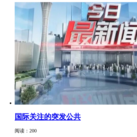
国际关注的突发公共
阅读：200