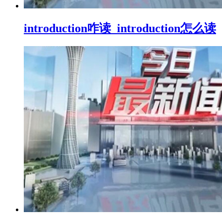
introduction咋读_introduction怎么读