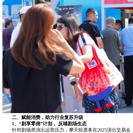
二、赋能
消费，助力
行业
复苏升级
1、
“剧享零佣”
计划，
反哺
剧场
生态
针对剧场类演出运营压力，摩天轮票务在2025演出交易会