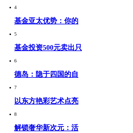
4
基金亚太优势：你的
5
基金投资500元卖出只
6
德岛：隐于四国的自
7
以东方艳彩艺术点亮
8
解锁奢华新次元：活