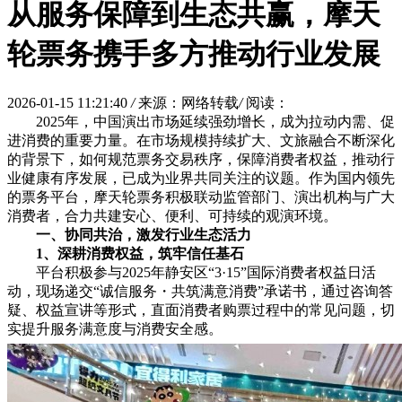
从服务保障到生态共赢，摩天
轮票务携手多方推动行业发展
2026-01-15 11:21:40
/
来源：网络转载
/
阅读：
2025年，中国演出市场延续强劲增长，成为拉动内需、促
进消费的重要力量。在市场规模持续扩大、文旅融合不断深化
的背景下，如何规范票务交易秩序，保障消费者权益，推动行
业健康有序发展，已成为业界共同关注的议题。作为国内领先
的票务平台，摩天轮票务积极联动监管部门、演出机构与广大
消费者，合力共建安心、便利、可持续的观演环境。
一、
协同共治，激
发
行业生态活力
1、
深耕消费权
益
，
筑牢
信任
基石
平台积极参与2025年静安区“3·15”国际消费者权益日活
动，现场递交“诚信服务・共筑满意消费”承诺书，通过咨询答
疑、权益宣讲等形式，直面消费者购票过程中的常见问题，切
实提升服务满意度与消费安全感。