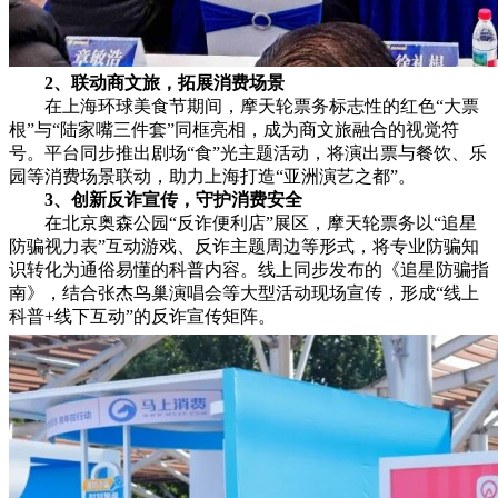
2、
联动商文旅，拓展消费场景
在上海环球美食节期间，摩天轮票务标志性的红色“大票
根”与“陆家嘴三件套”同框亮相，成为商文旅融合的视觉符
号。平台同步推出剧场“食”光主题活动，将演出票与餐饮、乐
园等消费场景联动，助力上海打造“亚洲演艺之都”。
3、
创新反诈宣传，守护消费安全
在北京奥森公园“反诈便利店”展区，摩天轮票务以“追星
防骗视力表”互动游戏、反诈主题周边等形式，将专业防骗知
识转化为通俗易懂的科普内容。线上同步发布的《追星防骗指
南》，结合张杰鸟巢演唱会等大型活动现场宣传，形成“线上
科普+线下互动”的反诈宣传矩阵。