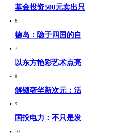
基金投资500元卖出只
6
德岛：隐于四国的自
7
以东方艳彩艺术点亮
8
解锁奢华新次元：活
9
国投电力：不只是发
10