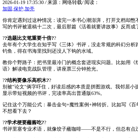
2026-01-19 17:35:30
/
来源：网络转载
/
阅读：
加固,保护,加壳
你肯定遇到过这种情况：读完一本书心潮澎湃，打开文档却憋
写的书评被退稿十二次，最后那篇《活着就要讲故事》反而成
?
?选题比文笔重要十倍?
?
去年有个大学生在知乎写《三体》书评，没走常规的科幻分析
钓鱼，得在书海里找到还没人下钩的水域。
教你个野路子：把书里最冷门的概念套进现实问题。比如用《
语》解读电竞战队管理，讲座票三分钟抢光。
?
?结构要像乐高积木?
?
别被"论文"俩字吓住，好读后感的本质是拼图游戏。我邻居小孩
显示带短视频的书评，完读率高出普通版63%。
记住这个万能公式：暴击金句+魔性案例+神转折。比如写《百
不想看下去？
?
?学术梗要蘸酱吃?
?
书评里塞专业术语，就像饺子蘸咖啡——不是不行，但总有点违