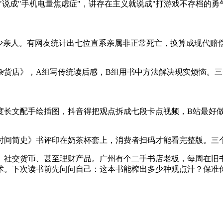
"说成"手机电量焦虑症"，讲存在主义就说成"打游戏不存档的勇
多少亲人。有网友统计出七位直系亲属非正常死亡，换算成现代赔
货店》，A组写传统读后感，B组用书中方法解决现实烦恼。三
度长文配手绘插图，抖音得把观点拆成七段卡点视频，B站最好
时间简史》书评印在奶茶杯套上，消费者扫码才能看完整版。三
、社交货币、甚至理财产品。广州有个二手书店老板，每周在旧
术。下次读书前先问问自己：这本书能榨出多少种观点汁？保准