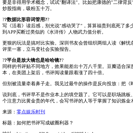
要是非得用学术概念，试试"翻译法"。比如把康德的"二律背反
炒股指南，吸粉五十万。
?
?数据比形容词管用?
?
写《活着》读后感，别光说"感动哭了"，算算福贵到底死了
到APP买断过类似的《水浒传》人物武力值分析。
更狠的玩法是搞对比实验。深圳书友会曾组织两组人读《解忧杂
评里一塞，立马变社会实验报告。
?
?平台是放大镜也是哈哈镜?
?
同样的书评贴不同地方，效果能差出十万八千里。豆瓣适合深
本，在美团上架后，书评阅读量跟着涨了四十倍。
但别被流量牵着鼻子走。我见过最牛的操作是反向投放：把《
说到底，书评早不是作业本上的填空题了。它可以是职场跳板
个注意力比黄金贵的年代，会写书评的人等于掌握了知识炼金
来源：
零点娱乐时刊
标题：如何把书评写成破圈利器？