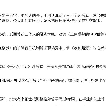
不出三行字。更气人的是，明明认真写了三千字读后感，发出去
了爆款。今天咱们就唠唠，怎么把读后感从作业变成社交货币。
路线，反而算起三体人的经济学账。这篇《三体联邦的GDP估算
红楼梦》的丫鬟晋升机制解读职场竞争，拿《物种起源》的适者
写《平凡的世界》读后感，开头竟是TikTok上陕西农家的晨
年孤独》可以这么开头："马孔多镇要是开微信群，估计得建七个
和。北大有个硕士把海德格尔哲学写成rap词，在毕业典礼上炸场