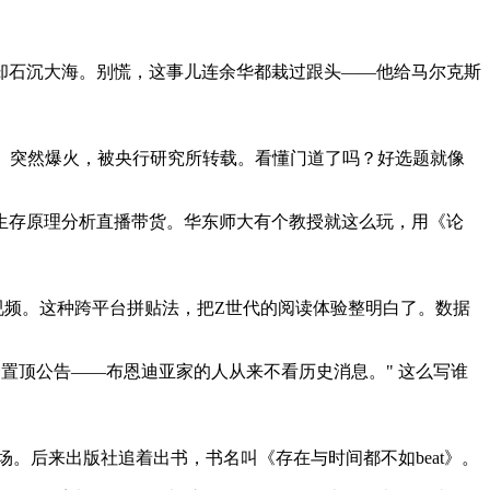
却石沉大海。别慌，这事儿连余华都栽过跟头——他给马尔克斯
》突然爆火，被央行研究所转载。看懂门道了吗？好选题就像
生存原理分析直播带货。华东师大有个教授就这么玩，用《论
炊视频。这种跨平台拼贴法，把Z世代的阅读体验整明白了。数据
置顶公告——布恩迪亚家的人从来不看历史消息。" 这么写谁
。后来出版社追着出书，书名叫《存在与时间都不如beat》。