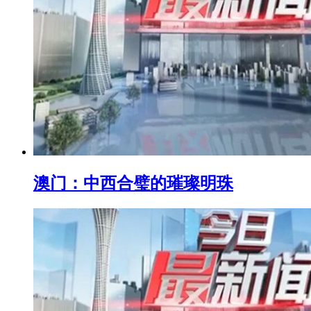
澳门：中西合璧的璀璨明珠