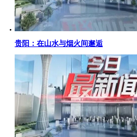
贵阳：在山水与烟火间邂逅