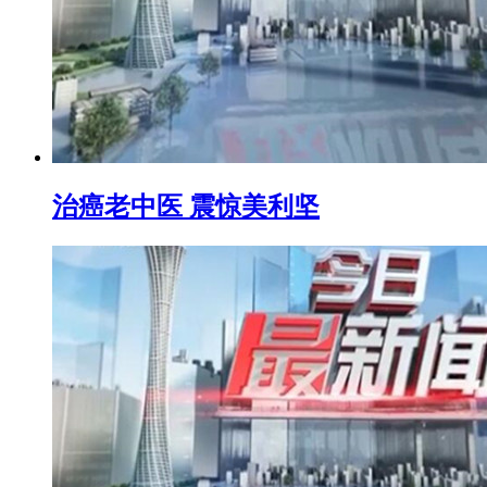
治癌老中医 震惊美利坚